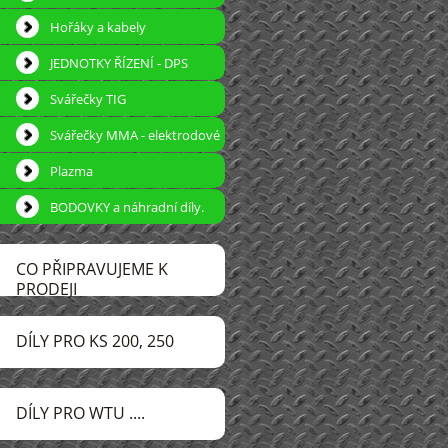
Hořáky a kabely
JEDNOTKY ŘÍZENÍ - DPS
Svářečky TIG
Svářečky MMA - elektrodové
Plazma
BODOVKY a náhradní díly.
CO PŘIPRAVUJEME K
PRODEJI
DÍLY PRO KS 200, 250
DÍLY PRO WTU ....