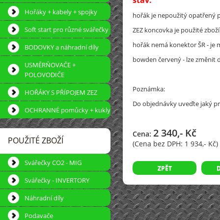
stav:
Hořáky + kabely + spojky
hořák je nepoužitý opatřený 
Soft start pro různé svářečky
ZEZ koncovka je použité zboží
hořák nemá konektor ŠR - je 
BODOVKY a náhradní díly
bowden červený - lze změnit 
USMĚRŇOVAČE +
POLOVODIČE
Poznámka:
HOŘÁKY S PŘÍPOJEM ZEZ
Do objednávky uveďte jaký p
OCHRANNÉ pomůcky + kukly
2 340,- Kč
Cena:
POUŽITÉ ZBOŽÍ
(Cena bez DPH:
1 934,- Kč)
Svářečky CO2 - MIG
ZPĚT
Svářečky - INVERTORY
Náhradní díly
Podavače