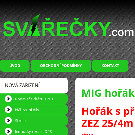
ÚVOD
OBCHODNÍ PODMÍNKY
KONTAKT
NOVÁ ZAŘÍZENÍ
MIG hořák
Podavače drátu + ND
Hořák s p
Náhradní díly
ZEZ 25/4m
Stroje
Jednotky řízení - DPS