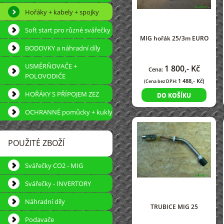
Hořáky + kabely + spojky
Soft start pro různé svářečky
MIG hořák 25/3m EURO
BODOVKY a náhradní díly
USMĚRŇOVAČE +
1 800,- Kč
Cena:
POLOVODIČE
1 488,- Kč)
(Cena bez DPH:
HOŘÁKY S PŘÍPOJEM ZEZ
DO KOŠÍKU
OCHRANNÉ pomůcky + kukly
POUŽITÉ ZBOŽÍ
Svářečky CO2 - MIG
Svářečky - INVERTORY
Náhradní díly
TRUBICE MIG 25
Podavače