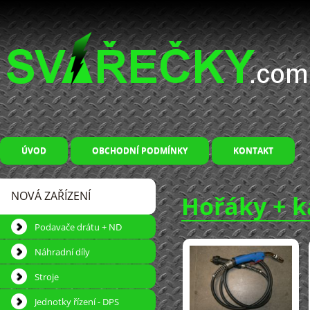
ÚVOD
OBCHODNÍ PODMÍNKY
KONTAKT
NOVÁ ZAŘÍZENÍ
Hořáky + k
Podavače drátu + ND
Náhradní díly
Stroje
Jednotky řízení - DPS