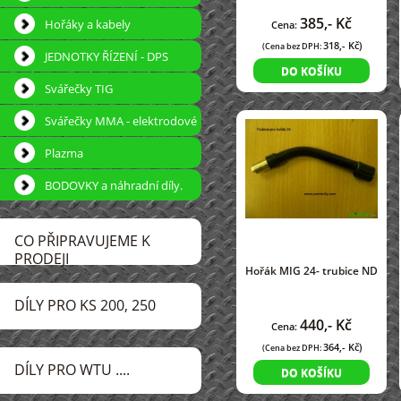
385,- Kč
Hořáky a kabely
Cena:
318,- Kč)
(Cena bez DPH:
JEDNOTKY ŘÍZENÍ - DPS
DO KOŠÍKU
Svářečky TIG
Svářečky MMA - elektrodové
Plazma
BODOVKY a náhradní díly.
CO PŘIPRAVUJEME K
PRODEJI
Hořák MIG 24- trubice ND
DÍLY PRO KS 200, 250
440,- Kč
Cena:
364,- Kč)
(Cena bez DPH:
DÍLY PRO WTU ....
DO KOŠÍKU