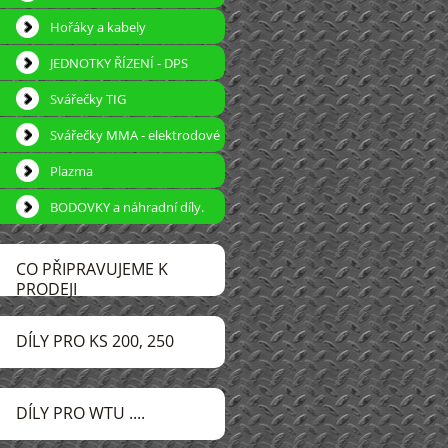
Hořáky a kabely
JEDNOTKY ŘÍZENÍ - DPS
Svářečky TIG
Svářečky MMA - elektrodové
Plazma
BODOVKY a náhradní díly.
CO PŘIPRAVUJEME K
PRODEJI
DÍLY PRO KS 200, 250
DÍLY PRO WTU ....