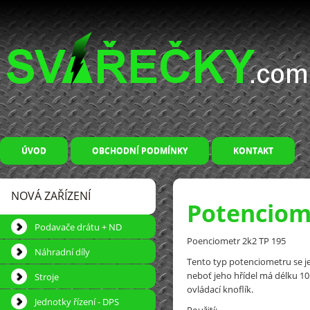
ÚVOD
OBCHODNÍ PODMÍNKY
KONTAKT
NOVÁ ZAŘÍZENÍ
Potenciom
Podavače drátu + ND
Poenciometr 2k2 TP 195
Náhradní díly
Tento typ potenciometru se j
neboť jeho hřídel má délku 1
Stroje
ovládací knoflík.
Jednotky řízení - DPS