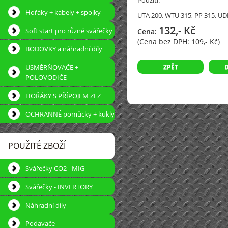
Použití:
Hořáky + kabely + spojky
UTA 200, WTU 315, PP 315, UD
132,- Kč
Soft start pro různé svářečky
Cena:
(Cena bez DPH:
109,- Kč)
BODOVKY a náhradní díly
USMĚRŇOVAČE +
ZPĚT
POLOVODIČE
HOŘÁKY S PŘÍPOJEM ZEZ
OCHRANNÉ pomůcky + kukly
POUŽITÉ ZBOŽÍ
Svářečky CO2 - MIG
Svářečky - INVERTORY
Náhradní díly
Podavače